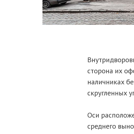
Внутридворов
сторона их о
наличниках бе
скругленных у
Оси располож
среднего выно