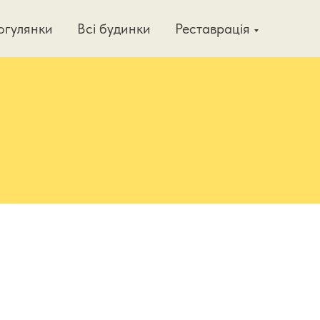
огулянки
Всі будинки
Реставрація