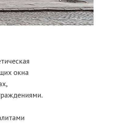
етическая
щих окна
х,
граждениями.
алитами