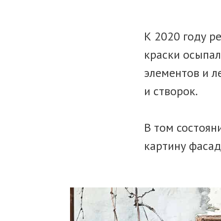
К 2020 году р
краски осыпал
элементов и л
и створок.
В том состоян
картину фасад