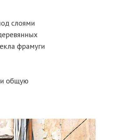
под слоями
 деревянных
текла фрамуги
 и общую