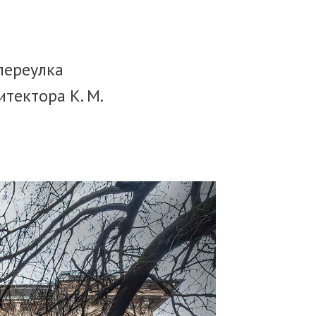
переулка
итектора К. М.