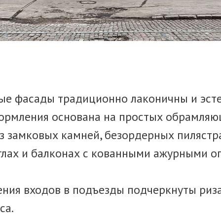
ые фасады традиционно лаконичны и эст
формления основана на простых обрамляю
з замковых камней, безордерных пилястра
глах и балконах с кованными ажурными о
ения входов в подъезды подчеркнуты риз
са.