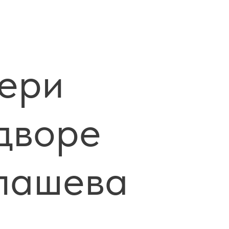
вери
дворе
алашева