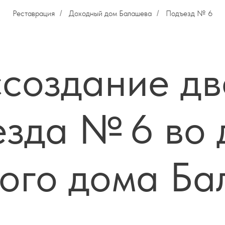
Реставрация
Доходный дом Балашева
Подъезд № 6
/
/
создание д
езда № 6 во 
ого дома Б