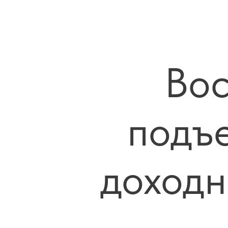
Вос
подъ
доходн