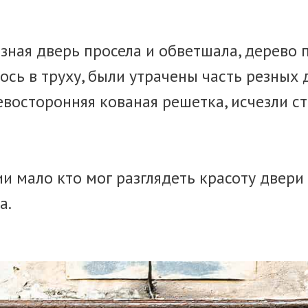
езная дверь просела и обветшала, дерево 
ось в труху, были утрачены часть резных
евосторонняя кованая решетка, исчезли с
ии мало кто мог разглядеть красоту двери
а.